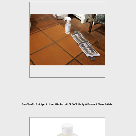
Die Cleafin Reiniger in Ihrer Küche mit CLEA´R Daily & Power & Shine & Calc