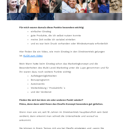
Für mich waren damals diese Punkte besonders wichtig:
einfacher Einstieg
gute Produkte, die ich selbst nutzen konnte
meine Zeit wollte ich variabel einteilen
und es war kein Druck vorhanden oder Mindestumsatz erforderlich
Hier finden Sie ein Video, wie mein Einstieg in den Direktvertrieb gelungen
ist:
KLICK zum Video
Mein Mann hatte beim Einstieg schon das Marketingkonzept und die
Besonderheiten des Multi-Level-Marketing unter die Lupe genommen und für
ihn waren dazu noch weitere Punkte wichtig:
Aufstiegsmöglichkeiten
Bonusprogramm
Autoincentiv
Weiterbildung / Produktinfo´s
und der Verdienst
Finden Sie sich bei dem ein oder anderen Punkt wieder?
Prima, denn dann wird Ihnen das Cleafin Konzept besonders gut gefallen.
Wenn man wie wir, seit 18 Jahren im Direktvertrieb hauptberuflich sein Geld
verdient, dann erkennt man schnell die Unterschiede und worauf es
ankommt.
Sie können in Ihrem Tempo mit uns bei Cleafin einsteigen und -wenn Sie