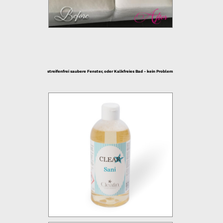
streifenfrei saubere Fenster, oder Kalkfreies Bad - kein Problem