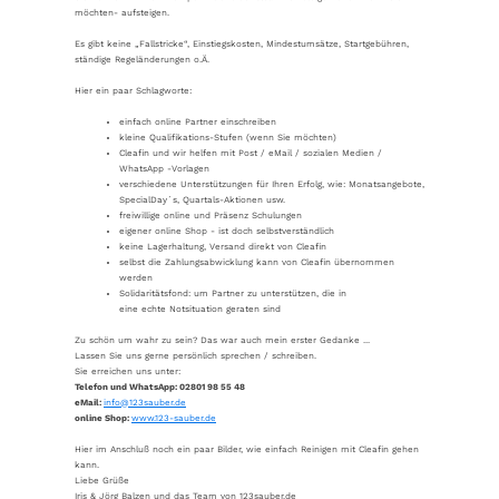
möchten- aufsteigen.
Es gibt keine „Fallstricke“, Einstiegskosten, Mindestumsätze, Startgebühren,
ständige Regeländerungen o.Ä.
Hier ein paar Schlagworte:
einfach online Partner einschreiben
kleine Qualifikations-Stufen (wenn Sie möchten)
Cleafin und wir helfen mit Post / eMail / sozialen Medien /
WhatsApp -Vorlagen
verschiedene Unterstützungen für Ihren Erfolg, wie: Monatsangebote,
SpecialDay´s, Quartals-Aktionen usw.
freiwillige online und Präsenz Schulungen
eigener online Shop - ist doch selbstverständlich
keine Lagerhaltung, Versand direkt von Cleafin
selbst die Zahlungsabwicklung kann von Cleafin übernommen
werden
Solidaritätsfond: um Partner zu unterstützen, die in
eine echte Notsituation geraten sind
Zu schön um wahr zu sein? Das war auch mein erster Gedanke ...
Lassen Sie uns gerne persönlich sprechen / schreiben.
Sie erreichen uns unter:
Telefon und WhatsApp: 02801 98 55 48
eMail:
info@123sauber.de
online Shop:
www.123-sauber.de
Hier im Anschluß noch ein paar Bilder, wie einfach Reinigen mit Cleafin gehen
kann.
Liebe Grüße
Iris & Jörg Balzen und das Team von 123sauber.de