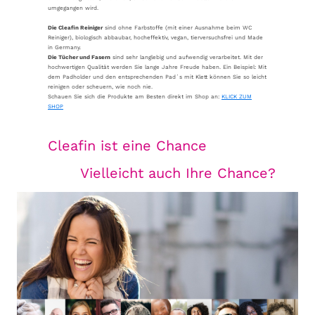
umgegangen wird.
Die Cleafin Reiniger
sind ohne Farbstoffe (mit einer Ausnahme beim WC
Reiniger), biologisch abbaubar, hocheffektiv, vegan, tierversuchsfrei und Made
in Germany.
Die Tücher und Fasern
sind sehr langlebig und aufwendig verarbeitet. Mit der
hochwertigen Qualität werden Sie lange Jahre Freude haben. Ein Beispiel: Mit
dem Padholder und den entsprechenden Pad´s mit Klett können Sie so leicht
reinigen oder scheuern, wie noch nie.
Schauen Sie sich die Produkte am Besten direkt im Shop an:
KLICK ZUM
SHOP
Cleafin ist eine Chance
Vielleicht auch Ihre Chance?