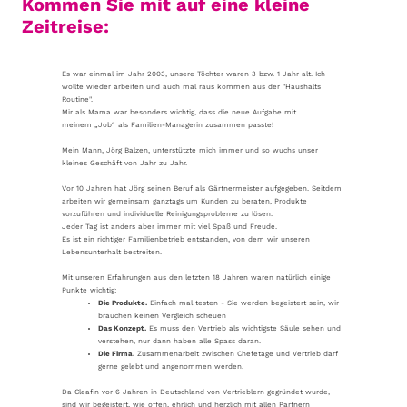
Kommen Sie mit auf eine kleine
Zeitreise:
Es war einmal im Jahr 2003, unsere Töchter waren 3 bzw. 1 Jahr alt. Ich
wollte wieder arbeiten und auch mal raus kommen aus der "Haushalts
Routine".
Mir als Mama war besonders wichtig, dass die neue Aufgabe mit
meinem „Job“ als Familien-Managerin zusammen passte!
Mein Mann, Jörg Balzen, unterstützte mich immer und so wuchs unser
kleines Geschäft von Jahr zu Jahr.
Vor 10 Jahren hat Jörg seinen Beruf als Gärtnermeister aufgegeben. Seitdem
arbeiten wir gemeinsam ganztags um Kunden zu beraten, Produkte
vorzuführen und individuelle Reinigungsprobleme zu lösen.
Jeder Tag ist anders aber immer mit viel Spaß und Freude.
Es ist ein richtiger Familienbetrieb entstanden, von dem wir unseren
Lebensunterhalt bestreiten.
Mit unseren Erfahrungen aus den letzten 18 Jahren waren natürlich einige
Punkte wichtig:
Die Produkte.
Einfach mal testen - Sie werden begeistert sein, wir
brauchen keinen Vergleich scheuen
Das Konzept.
Es muss den Vertrieb als wichtigste Säule sehen und
verstehen, nur dann haben alle Spass daran.
Die Firma.
Zusammenarbeit zwischen Chefetage und Vertrieb darf
gerne gelebt und angenommen werden.
Da Cleafin vor 6 Jahren in Deutschland von Vertrieblern gegründet wurde,
sind wir begeistert, wie offen, ehrlich und herzlich mit allen Partnern